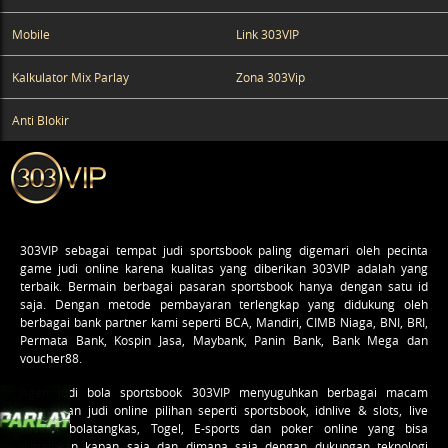
Mobile
Link 303VIP
Kalkulator Mix Parlay
Zona 303Vip
Anti Blokir
303VIP
sebagai tempat judi sportsbook paling digemari oleh pecinta
game judi online karena kualitas yang diberikan 303VIP adalah yang
terbaik. Bermain berbagai pasaran sportsbook hanya dengan satu id
saja. Dengan metode pembayaran terlengkap yang didukung oleh
berbagai bank partner kami seperti BCA, Mandiri, CIMB Niaga, BNI, BRI,
Permata Bank, Kospin Jasa, Maybank, Panin Bank, Bank Mega dan
voucher88.
Agen judi bola sportsbook 303VIP menyuguhkan berbagai macam
permainan
judi online
pilihan seperti sportsbook, idnlive & slots, live
casino, bolatangkas, Togel, E-sports dan poker online yang bisa
dimainkan kapan saja dan dimana saja dengan dukungan teknologi